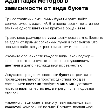
Адаптация методов в
зависимости от вида букета
При составлении смешанных
букеты
учитывайте
совместимость растений. Это предотвратит негативное
влияние одного
цветка
на другой в общей
вазе
.
Правильное размещение
вазы
критически важно. Держите
ее вдали от прямых солнечных лучей и сквозняков. Это
правило работает для
роз
, хризантем и тюльпанов.
Изучайте особенности каждого вида. Такой подход —
залог того, что вы сможете правильно
ухаживать
цветами
и долго наслаждаться их свежестью.
Искусство продления свежести
букета
строится на
последовательности простых действий.
Уход
за
срезанными
цветами
требует
внимания
к деталям:
чистота
вазы
, качество
воды
и регулярная подрезка
стеблей.
Надеемся, наши советы помогут вам наслаждаться
красотой
композиций дольше. Помните, правильное