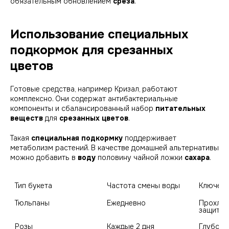
обязательным обновлением
среза
.
Использование специальных
подкормок для срезанных
цветов
Готовые средства, например
Кризал
, работают
комплексно. Они содержат антибактериальные
компоненты и сбалансированный набор
питательных
веществ
для
срезанных цветов
.
Такая
специальная подкормку
поддерживает
метаболизм растений. В качестве домашней альтернативы
можно добавить в
воду
половину чайной ложки
сахара
.
Тип букета
Частота смены воды
Ключевы
Тюльпаны
Ежедневно
Прохладн
защита о
Розы
Каждые 2 дня
Глубока