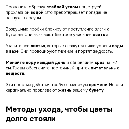
Проводите обрезку
стеблей углом
под струей
прохладной
водой
. Это предотвращает попадание
воздуха в сосуды.
Воздушные пробки блокируют поступление влаги к
бутонам. Они вызывают быстрое увядание
цветов
.
Удалите все
листья
, которые окажутся ниже уровня
воды
в
вазе
. Они провоцируют гниение и портят жидкость.
Меняйте воду каждый день
и обновляйте
срез
на 1-2
см. Так вы обеспечите постоянный приток
питательных
веществ
.
Эти простые действия требуют минимум
времени
. Но они
кардинально продлевают
жизнь
вашему
букету
.
Методы ухода, чтобы цветы
долго стояли